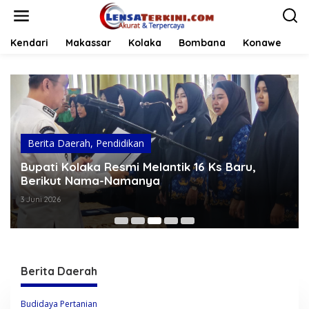
L
e
w
a
Kendari
Makassar
Kolaka
Bombana
Konawe
t
i
k
e
k
o
n
t
Berita Daerah
,
Pendidikan
e
Bupati Kolaka Resmi Melantik 16 Ks Baru,
n
Berikut Nama-Namanya
3 Juni 2026
Berita Daerah
L
Budidaya Pertanian