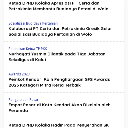
e
Ketua DPRD Kolaka Apresiasi PT Ceria dan
n
Petrokimia Membantu Budidaya Petani di Wolo
s
a
T
Sosialisasi Budidaya Pertanian
e
Kolaborasi PT Ceria dan Petrokimia Gresik Gelar
r
k
Sosialisasi Budidaya Pertanian di Wolo
i
n
i
Pelantikan Ketua TP PKK
Nurhayati Yusmin Dilantik pada Tiga Jabatan
Sekaligus di Kolut
Awards 2023
Pemkot Kendari Raih Penghargaan GFS Awards
2023 Kategori Mitra Kerja Terbaik
Pengelolaan Pasar
Empat Pasar di Kota Kendari Akan Dikelola oleh
Perumda
Ketua DPRD Kolaka Hadir Pada Penyerahan SK