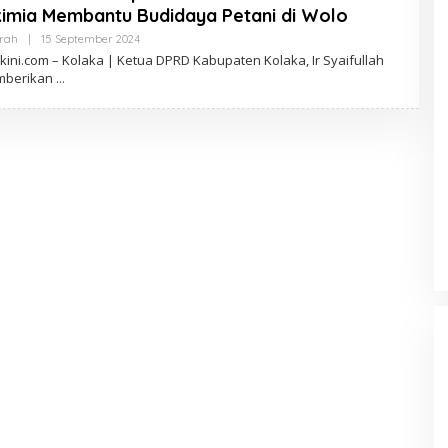
imia Membantu Budidaya Petani di Wolo
erah
|
15 September 2024
O
L
ini.com – Kolaka | Ketua DPRD Kabupaten Kolaka, Ir Syaifullah
E
mberikan
H
A
D
M
I
N