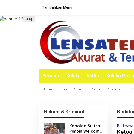
L
Tambahkan Menu
e
w
a
tutup
t
i
k
e
k
o
n
t
e
n
Beranda
Kolaka
Koltim
Kolaka Utara
Beranda
Berita Daerah
Politik
Pendidikan
P
Hukum & Kriminal
Budida
Kapolda Sultra
Budidaya 
Ketua 
Pimpin Welcome