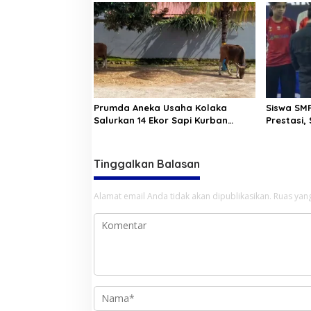
a
Prumda Aneka Usaha Kolaka
Siswa SMP
Salurkan 14 Ekor Sapi Kurban
Prestasi,
Jelang Hari Raya Idul Adha
Cabang O
Tinggalkan Balasan
Alamat email Anda tidak akan dipublikasikan.
Ruas yang