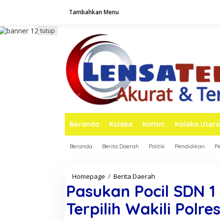
L
Tambahkan Menu
e
w
a
tutup
t
i
k
e
k
o
n
t
e
n
Beranda
Kolaka
Koltim
Kolaka Utara
Beranda
Berita Daerah
Politik
Pendidikan
P
Homepage
/
Berita Daerah
P
a
Pasukan Pocil SDN 1
s
u
Terpilih Wakili Polr
k