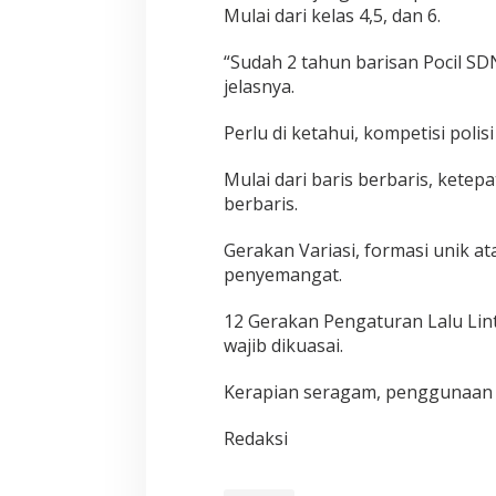
e
Mulai dari kelas 4,5, dan 6.
s
K
“Sudah 2 tahun barisan Pocil SDN
o
jelasnya.
l
a
k
Perlu di ketahui, kompetisi polis
a
d
Mulai dari baris berbaris, kete
i
berbaris.
A
j
a
Gerakan Variasi, formasi unik a
n
penyemangat.
g
L
12 Gerakan Pengaturan Lalu Linta
o
wajib dikuasai.
m
b
a
Kerapian seragam, penggunaan s
B
a
Redaksi
r
i
s