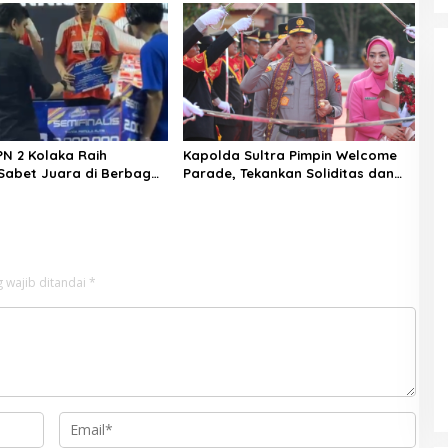
N 2 Kolaka Raih
Kapolda Sultra Pimpin Welcome
 Sabet Juara di Berbagai
Parade, Tekankan Soliditas dan
lah Raga
Semangat Pengabdian Personel
 wajib ditandai
*