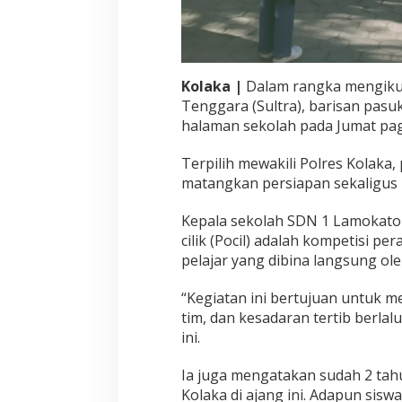
a
t
i
h
a
n
Kolaka |
Dalam rangka mengikuti 
,
Tenggara (Sultra), barisan pasuk
T
halaman sekolah pada Jumat pagi
e
r
Terpilih mewakili Polres Kolaka, 
p
i
matangkan persiapan sekaligus l
l
i
Kepala sekolah SDN 1 Lamokato 
h
cilik (Pocil) adalah kompetisi pe
W
pelajar yang dibina langsung ole
a
k
i
“Kegiatan ini bertujuan untuk 
l
tim, dan kesadaran tertib berlalu
i
ini.
P
o
Ia juga mengatakan sudah 2 tah
l
r
Kolaka di ajang ini. Adapun siswa 