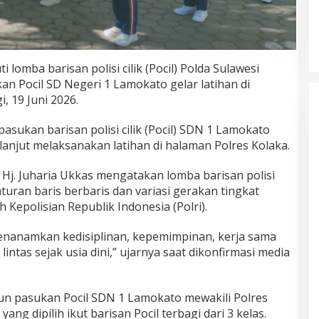
Siswa Siswi MTSN 1 Kolaka
Torehkan Prestasi Non Akademik
lomba barisan polisi cilik (Pocil) Polda Sulawesi
an Pocil SD Negeri 1 Lamokato gelar latihan di
, 19 Juni 2026.
pasukan barisan polisi cilik (Pocil) SDN 1 Lamokato
anjut melaksanakan latihan di halaman Polres Kolaka.
Hj. Juharia Ukkas mengatakan lomba barisan polisi
raturan baris berbaris dan variasi gerakan tingkat
h Kepolisian Republik Indonesia (Polri).
menanamkan kedisiplinan, kepemimpinan, kerja sama
 lintas sejak usia dini,” ujarnya saat dikonfirmasi media
un pasukan Pocil SDN 1 Lamokato mewakili Polres
yang dipilih ikut barisan Pocil terbagi dari 3 kelas.