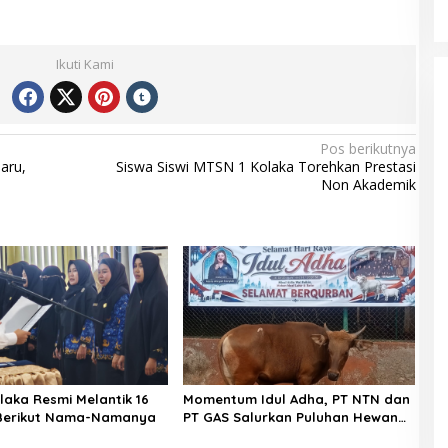
Ikuti Kami
Pos berikutnya
aru,
Siswa Siswi MTSN 1 Kolaka Torehkan Prestasi
Non Akademik
laka Resmi Melantik 16
Momentum Idul Adha, PT NTN dan
 Berikut Nama-Namanya
PT GAS Salurkan Puluhan Hewan
Kurban