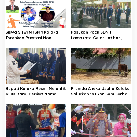
a
s
i
p
Siswa Siswi MTSN 1 Kolaka
Pasukan Pocil SDN 1
o
Torehkan Prestasi Non
Lamokato Gelar Latihan,
s
Akademik
Terpilih Wakili Polres Kolaka
di Ajang Lomba Barisan Polisi
Cilik di Polda Sultra
Bupati Kolaka Resmi Melantik
Prumda Aneka Usaha Kolaka
16 Ks Baru, Berikut Nama-
Salurkan 14 Ekor Sapi Kurban
Namanya
Jelang Hari Raya Idul Adha