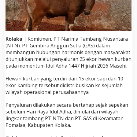
T
N
d
a
n
P
T
Kolaka |
Komitmen, PT Narima Tambang Nusantara
G
(NTN). PT Gembira Anggun Setia (GAS) dalam
A
membangun hubungan harmonis dengan masyarakat
S
ditunjukkan melalui penyaluran 25 ekor hewan kurban
S
a
pada momentum Idul Adha 1447 Hijriah 2026 Masehi.
l
u
Hewan kurban yang terdiri dari 15 ekor sapi dan 10
r
ekor kambing tersebut didistribusikan ke sejumlah
k
wilayah operasional perusahaannya.
a
n
P
Penyaluran dilakukan secara bertahap sejak sepekan
u
sebelum Hari Raya Idul Adha, dimulai dari wilayah
l
lingkar tambang PT NTN dan PT GAS di Kecamatan
u
Pomalaa, Kabupaten Kolaka.
h
a
n