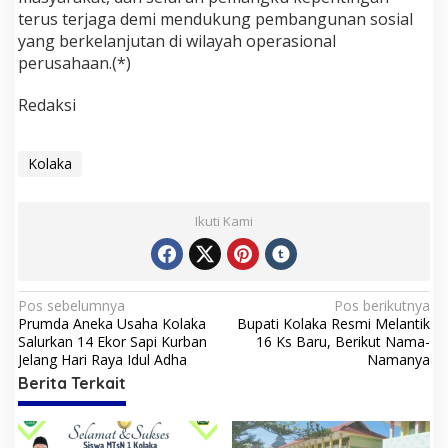
terus terjaga demi mendukung pembangunan sosial
yang berkelanjutan di wilayah operasional
perusahaan.(*)
Redaksi
Kolaka
Ikuti Kami
N
Pos sebelumnya
Pos berikutnya
Prumda Aneka Usaha Kolaka
Bupati Kolaka Resmi Melantik
a
Salurkan 14 Ekor Sapi Kurban
16 Ks Baru, Berikut Nama-
v
Jelang Hari Raya Idul Adha
Namanya
Berita Terkait
i
g