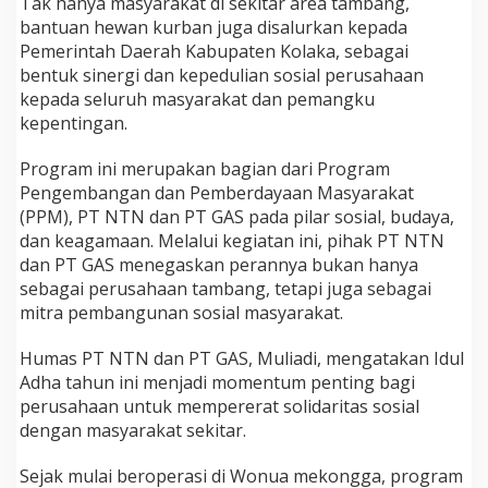
Tak hanya masyarakat di sekitar area tambang,
H
bantuan hewan kurban juga disalurkan kepada
e
Pemerintah Daerah Kabupaten Kolaka, sebagai
w
bentuk sinergi dan kepedulian sosial perusahaan
a
n
kepada seluruh masyarakat dan pemangku
K
kepentingan.
u
r
Program ini merupakan bagian dari Program
b
Pengembangan dan Pemberdayaan Masyarakat
a
n
(PPM), PT NTN dan PT GAS pada pilar sosial, budaya,
dan keagamaan. Melalui kegiatan ini, pihak PT NTN
dan PT GAS menegaskan perannya bukan hanya
sebagai perusahaan tambang, tetapi juga sebagai
mitra pembangunan sosial masyarakat.
Humas PT NTN dan PT GAS, Muliadi, mengatakan Idul
Adha tahun ini menjadi momentum penting bagi
perusahaan untuk mempererat solidaritas sosial
dengan masyarakat sekitar.
Sejak mulai beroperasi di Wonua mekongga, program