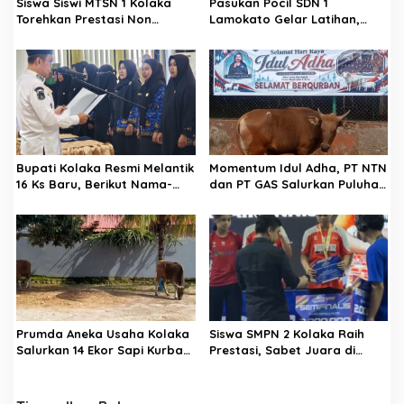
Siswa Siswi MTSN 1 Kolaka
Pasukan Pocil SDN 1
s
Torehkan Prestasi Non
Lamokato Gelar Latihan,
Akademik
Terpilih Wakili Polres Kolaka
di Ajang Lomba Barisan Polisi
Cilik di Polda Sultra
Bupati Kolaka Resmi Melantik
Momentum Idul Adha, PT NTN
16 Ks Baru, Berikut Nama-
dan PT GAS Salurkan Puluhan
Namanya
Hewan Kurban
Prumda Aneka Usaha Kolaka
Siswa SMPN 2 Kolaka Raih
Salurkan 14 Ekor Sapi Kurban
Prestasi, Sabet Juara di
Jelang Hari Raya Idul Adha
Berbagai Cabang Olah Raga