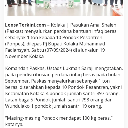
u
r
k
a
n
LensaTerkini.com
– Kolaka | Pasukan Amal Shaleh
1
(Paskas) menyalurkan perdana bantuan infaq beras
T
sebanyak 1 ton kepada 10 Pondok Pesantren
o
(Ponpes), dilepas Pj Bupati Kolaka Muhammad
n
Fadlansyah, Sabtu (07/09/2024) di alun-alun 19
B
e
November Kolaka.
r
a
Komandan Paskas, Ustadz Lukman Saraji mengatakan,
s
pada pendistribusian perdana infaq beras pada bulan
u
September, Paskas menyalurkan sebanyak 1 ton
n
t
beras, diserahkan kepada 10 Pondok Pesantren, yakni
u
Kecamatan Kolaka 4 pondok jumlah santri 497 orang,
k
Latambaga 5 Pondok jumlah santri 798 orang dan
1
Wundulako 1 pondok jumlah santri 19 orang.
0
P
o
“Masing-masing Pondok mendapat 100 kg beras,”
n
katanya.
p