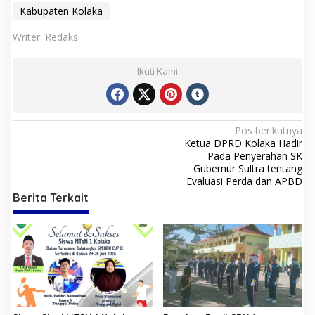
Kabupaten Kolaka
Writer: Redaksi
Ikuti Kami
N
Pos berikutnya
Ketua DPRD Kolaka Hadir
a
Pada Penyerahan SK
v
Gubernur Sultra tentang
Evaluasi Perda dan APBD
i
Berita Terkait
g
a
s
i
p
o