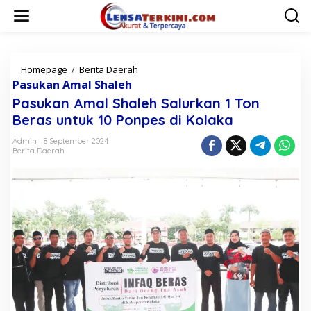
L
e
w
a
t
i
Homepage
/
Berita Daerah
P
k
a
Pasukan Amal Shaleh
e
s
Pasukan Amal Shaleh Salurkan 1 Ton
k
u
Beras untuk 10 Ponpes di Kolaka
o
k
n
a
Admin
8 September 2024
t
n
Berita Daerah
e
A
n
m
a
l
S
h
a
l
e
h
S
a
l