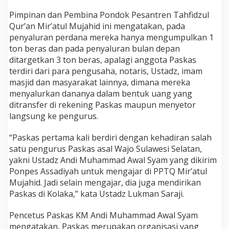
e
Pimpinan dan Pembina Pondok Pesantren Tahfidzul
s
Qur’an Mir’atul Mujahid ini mengatakan, pada
d
i
penyaluran perdana mereka hanya mengumpulkan 1
K
ton beras dan pada penyaluran bulan depan
o
ditargetkan 3 ton beras, apalagi anggota Paskas
l
terdiri dari para pengusaha, notaris, Ustadz, imam
a
k
masjid dan masyarakat lainnya, dimana mereka
a
menyalurkan dananya dalam bentuk uang yang
ditransfer di rekening Paskas maupun menyetor
langsung ke pengurus.
“Paskas pertama kali berdiri dengan kehadiran salah
satu pengurus Paskas asal Wajo Sulawesi Selatan,
yakni Ustadz Andi Muhammad Awal Syam yang dikirim
Ponpes Assadiyah untuk mengajar di PPTQ Mir’atul
Mujahid. Jadi selain mengajar, dia juga mendirikan
Paskas di Kolaka,” kata Ustadz Lukman Saraji.
Pencetus Paskas KM Andi Muhammad Awal Syam
mengatakan, Paskas merupakan organisasi yang