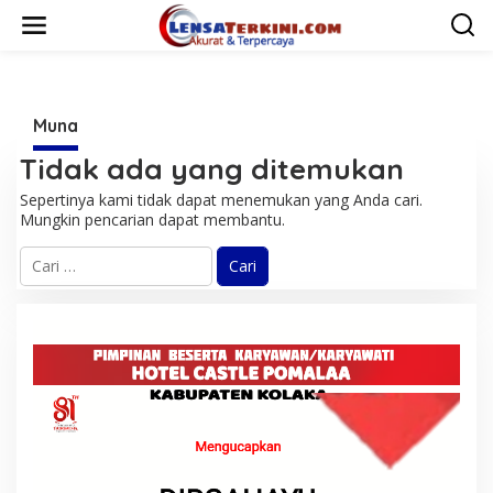
L
e
w
a
t
i
Muna
k
e
Tidak ada yang ditemukan
k
o
Sepertinya kami tidak dapat menemukan yang Anda cari.
n
Mungkin pencarian dapat membantu.
t
e
C
n
a
r
i
u
n
t
u
k
: