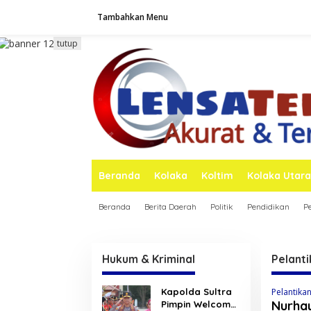
L
Tambahkan Menu
e
w
a
tutup
t
i
k
e
k
o
n
t
e
n
Beranda
Kolaka
Koltim
Kolaka Utara
Beranda
Berita Daerah
Politik
Pendidikan
P
Hukum & Kriminal
Pelant
Kapolda Sultra
Pelantika
Nurhay
Pimpin Welcome