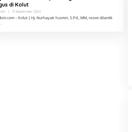
gus di Kolut
erah
|
13 September 2024
O
L
ini.com – Kolut | Hj. Nurhayati Yusmin, S.Pd., MM, resmi dilantik
E
H
A
D
M
I
N