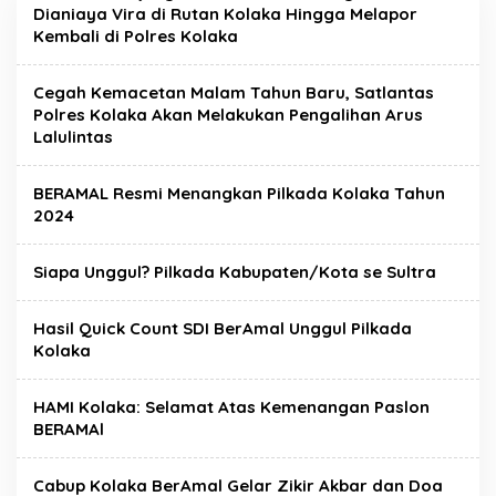
e
Dianiaya Vira di Rutan Kolaka Hingga Melapor
n
Kembali di Polres Kolaka
s
a
T
Cegah Kemacetan Malam Tahun Baru, Satlantas
e
r
Polres Kolaka Akan Melakukan Pengalihan Arus
k
Lalulintas
i
n
i
BERAMAL Resmi Menangkan Pilkada Kolaka Tahun
2024
Siapa Unggul? Pilkada Kabupaten/Kota se Sultra
Hasil Quick Count SDI BerAmal Unggul Pilkada
Kolaka
HAMI Kolaka: Selamat Atas Kemenangan Paslon
BERAMAl
Cabup Kolaka BerAmal Gelar Zikir Akbar dan Doa