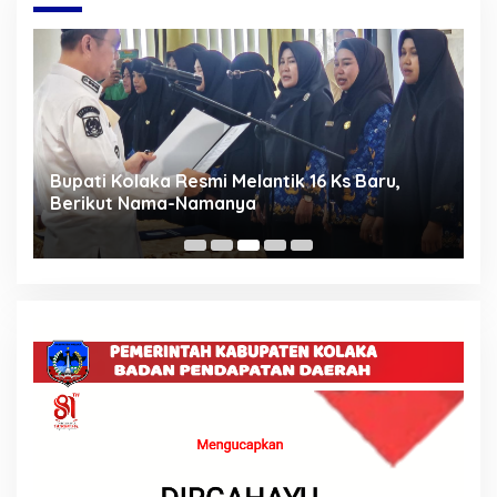
n,
Bupati Kolaka Resmi Melantik 16 Ks Baru,
M
a
Berikut Nama-Namanya
S