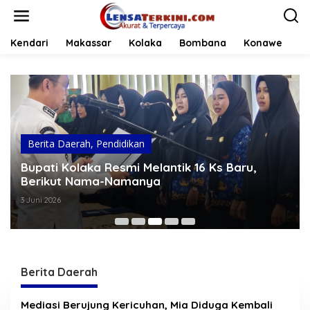
L
e
w
a
Kendari
Makassar
Kolaka
Bombana
Konawe
t
i
k
e
k
o
n
t
Berita Daerah
,
Pendidikan
e
Bupati Kolaka Resmi Melantik 16 Ks Baru,
n
Berikut Nama-Namanya
3 Juni 2026
Berita Daerah
L
Mediasi Berujung Kericuhan, Mia Diduga Kembali