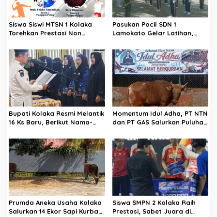
p
o
Siswa Siswi MTSN 1 Kolaka
Pasukan Pocil SDN 1
s
Torehkan Prestasi Non
Lamokato Gelar Latihan,
Akademik
Terpilih Wakili Polres Kolaka
di Ajang Lomba Barisan Polisi
Cilik di Polda Sultra
Bupati Kolaka Resmi Melantik
Momentum Idul Adha, PT NTN
16 Ks Baru, Berikut Nama-
dan PT GAS Salurkan Puluhan
Namanya
Hewan Kurban
Prumda Aneka Usaha Kolaka
Siswa SMPN 2 Kolaka Raih
Salurkan 14 Ekor Sapi Kurban
Prestasi, Sabet Juara di