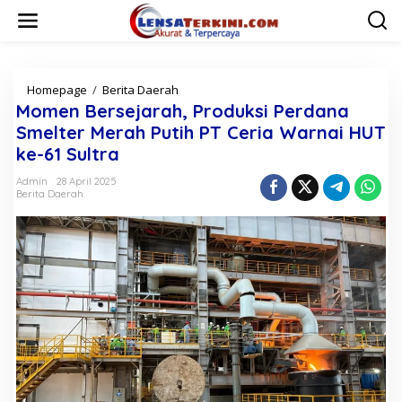
L
e
w
a
t
i
Homepage
/
Berita Daerah
M
k
o
Momen Bersejarah, Produksi Perdana
e
m
Smelter Merah Putih PT Ceria Warnai HUT
k
e
ke-61 Sultra
o
n
n
B
Admin
28 April 2025
t
e
Berita Daerah
e
r
n
s
e
j
a
r
a
h
,
P
r
o
d