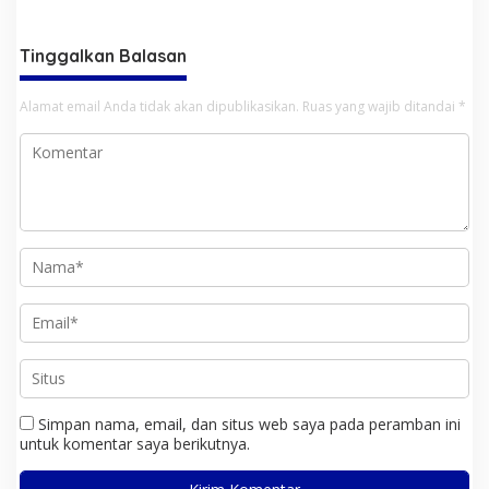
Jelang Hari Raya Idul Adha
Berbagai Cabang Olah Raga
Tinggalkan Balasan
Alamat email Anda tidak akan dipublikasikan.
Ruas yang wajib ditandai
*
Simpan nama, email, dan situs web saya pada peramban ini
untuk komentar saya berikutnya.