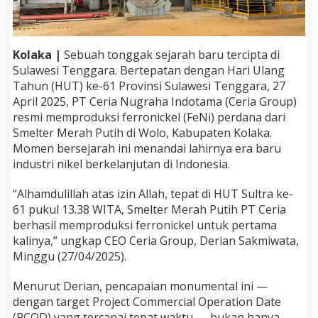
u
k
s
i
Kolaka |
Sebuah tonggak sejarah baru tercipta di
P
Sulawesi Tenggara. Bertepatan dengan Hari Ulang
e
Tahun (HUT) ke-61 Provinsi Sulawesi Tenggara, 27
r
d
April 2025, PT Ceria Nugraha Indotama (Ceria Group)
a
resmi memproduksi ferronickel (FeNi) perdana dari
n
Smelter Merah Putih di Wolo, Kabupaten Kolaka.
a
Momen bersejarah ini menandai lahirnya era baru
S
m
industri nikel berkelanjutan di Indonesia.
e
l
“Alhamdulillah atas izin Allah, tepat di HUT Sultra ke-
t
61 pukul 13.38 WITA, Smelter Merah Putih PT Ceria
e
berhasil memproduksi ferronickel untuk pertama
r
M
kalinya,” ungkap CEO Ceria Group, Derian Sakmiwata,
e
Minggu (27/04/2025).
r
a
Menurut Derian, pencapaian monumental ini —
h
dengan target Project Commercial Operation Date
P
u
(PCOD) yang tercapai tepat waktu — bukan hanya