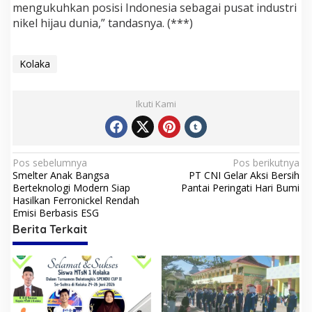
mengukuhkan posisi Indonesia sebagai pusat industri
nikel hijau dunia,” tandasnya. (***)
Kolaka
Ikuti Kami
N
Pos sebelumnya
Pos berikutnya
Smelter Anak Bangsa
PT CNI Gelar Aksi Bersih
a
Berteknologi Modern Siap
Pantai Peringati Hari Bumi
v
Hasilkan Ferronickel Rendah
Emisi Berbasis ESG
i
Berita Terkait
g
a
s
i