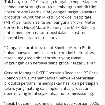
Tak hanya itu, PT Ceria juga tengah mempersiapkan
u
pendanaan strategis untuk membangun pabrik High
l
Pressure Acid Leach (HPAL) dengan target kapasitas
t
r
produksi 146.600 ton Mixed Hydroxide Precipitate
a
(MHP) per tahun, serta pembangunan Nickel Matte
Converter, Nickel Matte Refinery, dan MHP Refinery
untuk memperluas kontribusi dalam ekosistem
baterai kendaraan listrik dunia.
“Dengan seluruh inovasi ini, Smelter Merah Putih
bukan hanya menghasilkan ferronickel berkualitas,
tetapi juga green nickel product yang ramah
lingkungan dan berdaya saing global,” tegas Derian.
General Manager RKEF Operation Readiness PT Ceria,
Roimon Barus, menambahkan bahwa keberhasilan
produksi perdana ini merupakan hasil dari persiapan
teknis yang matang dan implementasi prosedur
operasi yang ketat sejak tahap hot commissioning.
“Sejak hot commissioning dimulai pada Februari 2025,