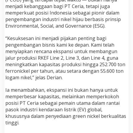
t
menjadi kebanggaan bagi PT Ceria, tetapi juga
i
memperkuat posisi Indonesia sebagai pionir dalam
h
pengembangan industri nikel hijau berbasis prinsip
P
Environmental, Social, and Governance (ESG).
T
C
e
“Kesuksesan ini menjadi pijakan penting bagi
r
pengembangan bisnis kami ke depan. Kami telah
i
menyiapkan rencana ekspansi untuk membangun
a
jalur produksi RKEF Line 2, Line 3, dan Line 4, guna
W
a
meningkatkan kapasitas produksi hingga 252.700 ton
r
ferronickel per tahun, atau setara dengan 55.600 ton
n
logam nikel,” jelas Derian.
a
i
Ia menambahkan, ekspansi ini bukan hanya untuk
H
U
memperbesar kapasitas, melainkan memperkokoh
T
posisi PT Ceria sebagai pemain utama dalam rantai
k
pasok industri kendaraan listrik (EV) global,
e
khususnya dalam penyediaan green nickel berkualitas
-
6
tinggi.
1
S