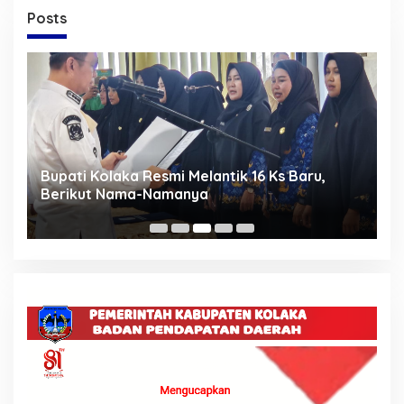
Posts
n,
Bupati Kolaka Resmi Melantik 16 Ks Baru,
M
a
Berikut Nama-Namanya
S