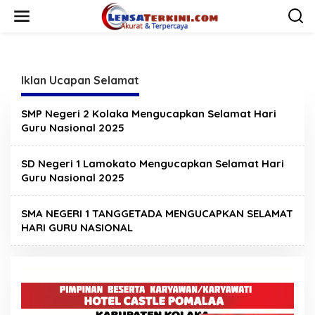
L
e
w
a
t
i
Iklan Ucapan Selamat
k
e
k
SMP Negeri 2 Kolaka Mengucapkan Selamat Hari
o
Guru Nasional 2025
n
t
e
SD Negeri 1 Lamokato Mengucapkan Selamat Hari
n
Guru Nasional 2025
SMA NEGERI 1 TANGGETADA MENGUCAPKAN SELAMAT
HARI GURU NASIONAL