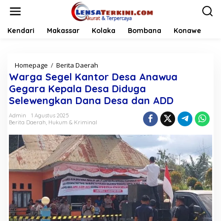
L
e
w
a
Kendari
Makassar
Kolaka
Bombana
Konawe
t
i
k
Homepage
/
Berita Daerah
W
e
a
k
Warga Segel Kantor Desa Anawua
r
o
Gegara Kepala Desa Diduga
g
n
Selewengkan Dana Desa dan ADD
a
t
S
e
Admin
1 Agustus 2025
e
n
Berita Daerah
,
Hukum & Kriminal
g
e
l
K
a
n
t
o
r
D
e