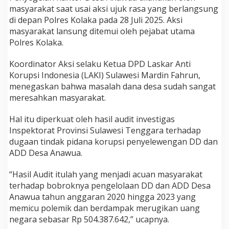
i
masyarakat saat usai aksi ujuk rasa yang berlangsung
d
di depan Polres Kolaka pada 28 Juli 2025. Aksi
u
masyarakat lansung ditemui oleh pejabat utama
g
Polres Kolaka.
a
S
e
Koordinator Aksi selaku Ketua DPD Laskar Anti
l
Korupsi Indonesia (LAKI) Sulawesi Mardin Fahrun,
e
menegaskan bahwa masalah dana desa sudah sangat
w
meresahkan masyarakat.
e
n
g
Hal itu diperkuat oleh hasil audit investigas
k
Inspektorat Provinsi Sulawesi Tenggara terhadap
a
dugaan tindak pidana korupsi penyelewengan DD dan
n
ADD Desa Anawua.
D
a
n
“Hasil Audit itulah yang menjadi acuan masyarakat
a
terhadap bobroknya pengelolaan DD dan ADD Desa
D
Anawua tahun anggaran 2020 hingga 2023 yang
e
memicu polemik dan berdampak merugikan uang
s
a
negara sebasar Rp 504.387.642,” ucapnya.
d