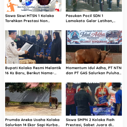
p
o
Siswa Siswi MTSN 1 Kolaka
Pasukan Pocil SDN 1
s
Torehkan Prestasi Non
Lamokato Gelar Latihan,
Akademik
Terpilih Wakili Polres Kolaka
di Ajang Lomba Barisan Polisi
Cilik di Polda Sultra
Bupati Kolaka Resmi Melantik
Momentum Idul Adha, PT NTN
16 Ks Baru, Berikut Nama-
dan PT GAS Salurkan Puluhan
Namanya
Hewan Kurban
Prumda Aneka Usaha Kolaka
Siswa SMPN 2 Kolaka Raih
Salurkan 14 Ekor Sapi Kurban
Prestasi, Sabet Juara di