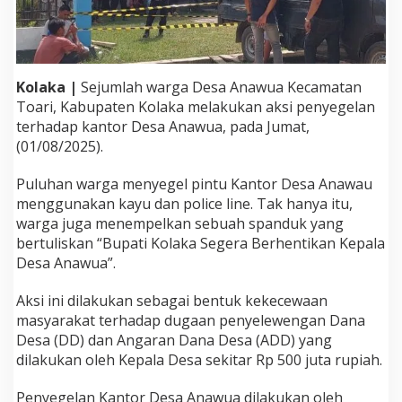
s
a
A
n
a
Kolaka |
Sejumlah warga Desa Anawua Kecamatan
w
u
Toari, Kabupaten Kolaka melakukan aksi penyegelan
a
terhadap kantor Desa Anawua, pada Jumat,
G
(01/08/2025).
e
g
Puluhan warga menyegel pintu Kantor Desa Anawau
a
r
menggunakan kayu dan police line. Tak hanya itu,
a
warga juga menempelkan sebuah spanduk yang
K
bertuliskan “Bupati Kolaka Segera Berhentikan Kepala
e
Desa Anawua”.
p
a
l
Aksi ini dilakukan sebagai bentuk kekecewaan
a
masyarakat terhadap dugaan penyelewengan Dana
D
Desa (DD) dan Angaran Dana Desa (ADD) yang
e
dilakukan oleh Kepala Desa sekitar Rp 500 juta rupiah.
s
a
D
Penyegelan Kantor Desa Anawua dilakukan oleh