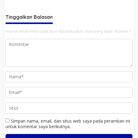
Jelang Hari Raya Idul Adha
Berbagai Cabang Olah Raga
Tinggalkan Balasan
Alamat email Anda tidak akan dipublikasikan.
Ruas yang wajib ditandai
*
Simpan nama, email, dan situs web saya pada peramban ini
untuk komentar saya berikutnya.