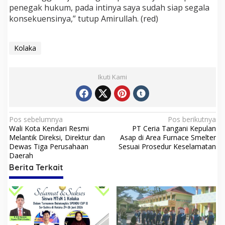
penegak hukum, pada intinya saya sudah siap segala
konsekuensinya,” tutup Amirullah. (red)
Kolaka
Ikuti Kami
N
Pos sebelumnya
Pos berikutnya
Wali Kota Kendari Resmi
PT Ceria Tangani Kepulan
a
Melantik Direksi, Direktur dan
Asap di Area Furnace Smelter
v
Dewas Tiga Perusahaan
Sesuai Prosedur Keselamatan
Daerah
i
Berita Terkait
g
a
s
i